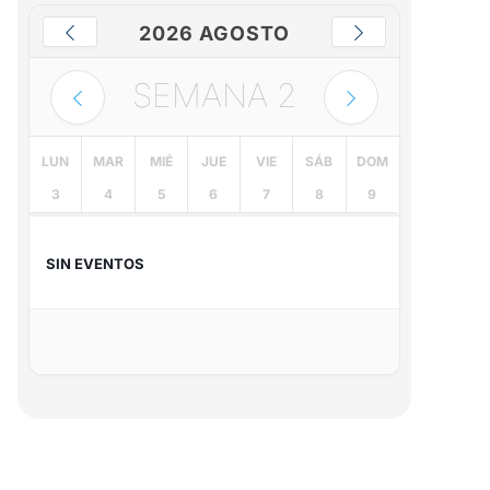
2026 AGOSTO
SEMANA
2
LUN
MAR
MIÉ
JUE
VIE
SÁB
DOM
3
4
5
6
7
8
9
SIN EVENTOS