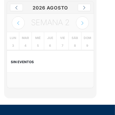
2026 AGOSTO
SEMANA
2
LUN
MAR
MIÉ
JUE
VIE
SÁB
DOM
3
4
5
6
7
8
9
SIN EVENTOS