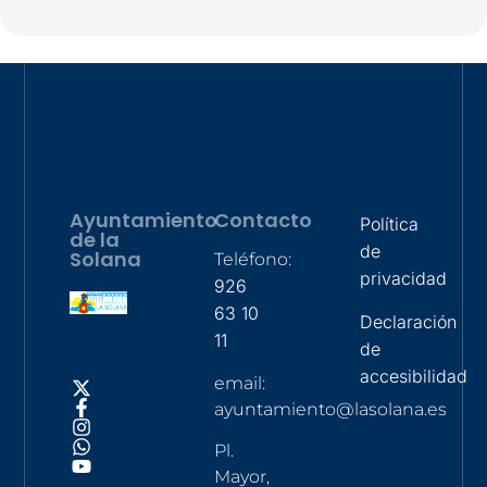
Ayuntamiento
Contacto
Política
de la
de
Solana
Teléfono:
privacidad
926
63 10
Declaración
11
de
accesibilidad
email:
ayuntamiento@lasolana.es
Pl.
Mayor,