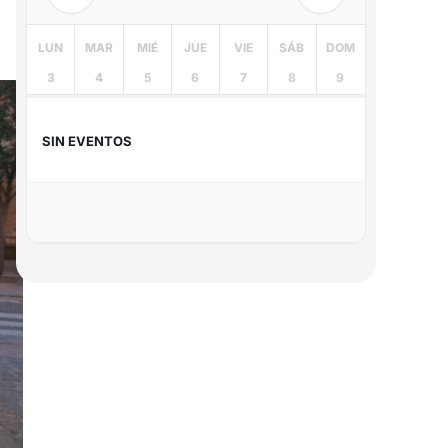
LUN
MAR
MIÉ
JUE
VIE
SÁB
DOM
3
4
5
6
7
8
9
SIN EVENTOS