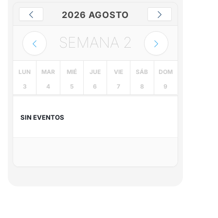
2026 AGOSTO
SEMANA
2
LUN
MAR
MIÉ
JUE
VIE
SÁB
DOM
3
4
5
6
7
8
9
SIN EVENTOS