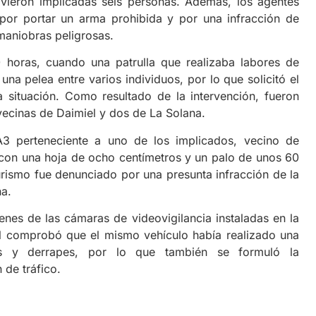
 vieron implicadas seis personas. Además, los agentes
 por portar un arma prohibida y por una infracción de
maniobras peligrosas.
 horas, cuando una patrulla que realizaba labores de
una pelea entre varios individuos, por lo que solicitó el
a situación. Como resultado de la intervención, fueron
 vecinas de Daimiel y dos de La Solana.
A3 perteneciente a uno de los implicados, vecino de
a con una hoja de ocho centímetros y un palo de unos 60
 turismo fue denunciado por una presunta infracción de la
a.
enes de las cámaras de videovigilancia instaladas en la
ocal comprobó que el mismo vehículo había realizado una
os y derrapes, por lo que también se formuló la
 de tráfico.