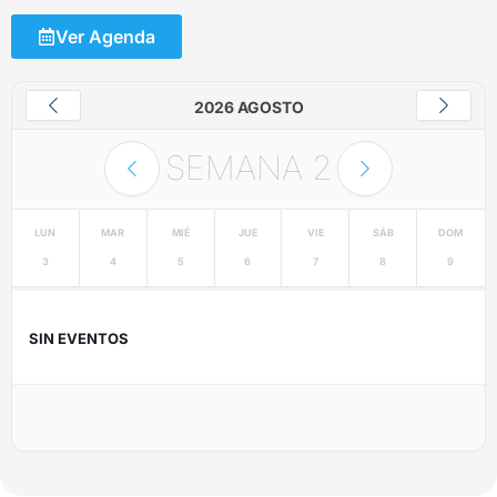
Ver Agenda
2026 AGOSTO
SEMANA
2
LUN
MAR
MIÉ
JUE
VIE
SÁB
DOM
3
4
5
6
7
8
9
SIN EVENTOS