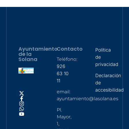
Ayuntamiento
Contacto
Política
de la
de
Solana
Teléfono:
privacidad
926
63 10
Declaración
11
de
accesibilidad
email:
ayuntamiento@lasolana.es
Pl.
Mayor,
1,