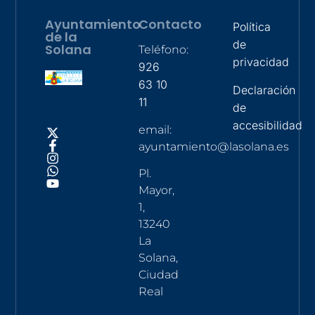
Ayuntamiento
Contacto
Política
de la
de
Solana
Teléfono:
privacidad
926
63 10
Declaración
11
de
accesibilidad
email:
ayuntamiento@lasolana.es
Pl.
Mayor,
1,
13240
La
Solana,
Ciudad
Real