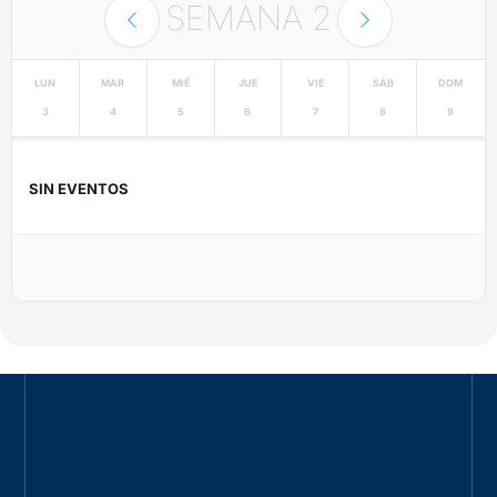
SEMANA
2
LUN
MAR
MIÉ
JUE
VIE
SÁB
DOM
3
4
5
6
7
8
9
SIN EVENTOS