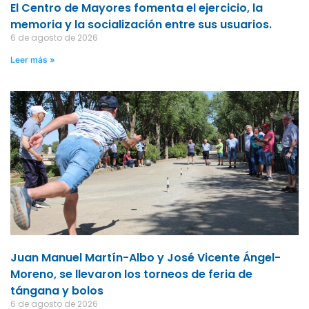
El Centro de Mayores fomenta el ejercicio, la
memoria y la socialización entre sus usuarios.
6 de agosto de 2026
Leer más »
Juan Manuel Martín-Albo y José Vicente Ángel-
Moreno, se llevaron los torneos de feria de
tángana y bolos
6 de agosto de 2026