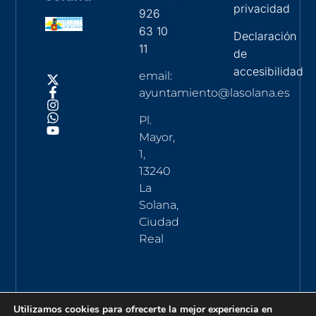
privacidad
926
63 10
Declaración
11
de
accesibilidad
email:
ayuntamiento@lasolana.es
Pl.
Mayor,
1,
13240
La
Solana,
Ciudad
Real
Utilizamos cookies para ofrecerte la mejor experiencia en