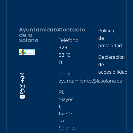
Ayuntamiento
Contacto
Política
de la
de
Solana
Teléfono:
privacidad
926
63 10
Declaración
11
de
accesibilidad
email:
ayuntamiento@lasolana.es
Pl.
Mayor,
1,
13240
La
Solana,