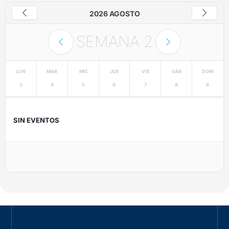
2026 AGOSTO
SEMANA
2
LUN
MAR
MIÉ
JUE
VIE
SÁB
DOM
3
4
5
6
7
8
9
SIN EVENTOS