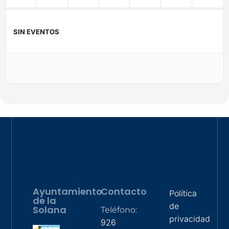
SIN EVENTOS
Ayuntamiento
Contacto
Política
de la
de
Solana
Teléfono:
privacidad
926