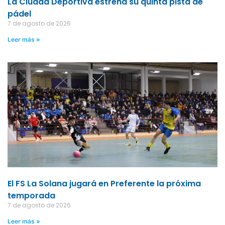
La Ciudad Deportiva estrena su quinta pista de
pádel
7 de agosto de 2026
Leer más »
El FS La Solana jugará en Preferente la próxima
temporada
7 de agosto de 2026
Leer más »