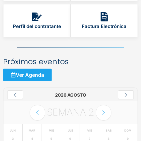
Perfil del contratante
Factura Electrónica
Próximos eventos
Ver Agenda
2026 AGOSTO
SEMANA
2
LUN
MAR
MIÉ
JUE
VIE
SÁB
DOM
3
4
5
6
7
8
9