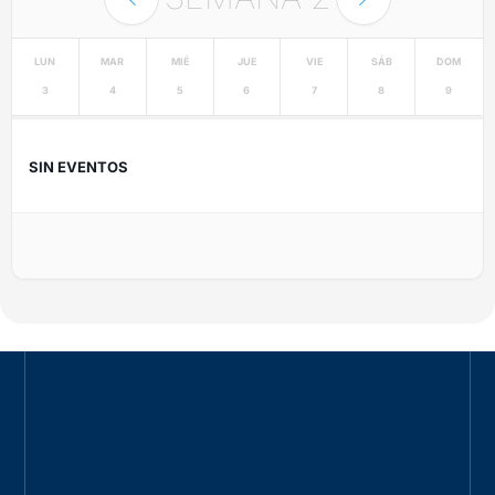
LUN
MAR
MIÉ
JUE
VIE
SÁB
DOM
3
4
5
6
7
8
9
SIN EVENTOS