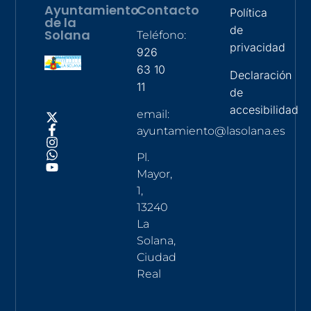
Ayuntamiento
Contacto
Política
de la
de
Solana
Teléfono:
privacidad
926
63 10
Declaración
11
de
accesibilidad
email:
ayuntamiento@lasolana.es
Pl.
Mayor,
1,
13240
La
Solana,
Ciudad
Real