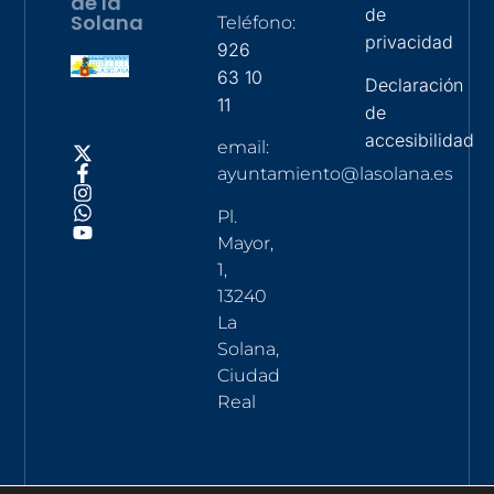
de la
de
Solana
Teléfono:
privacidad
926
63 10
Declaración
11
de
accesibilidad
email:
ayuntamiento@lasolana.es
Pl.
Mayor,
1,
13240
La
Solana,
Ciudad
Real