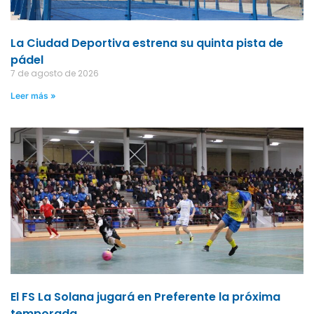
La Ciudad Deportiva estrena su quinta pista de
pádel
7 de agosto de 2026
Leer más »
El FS La Solana jugará en Preferente la próxima
temporada