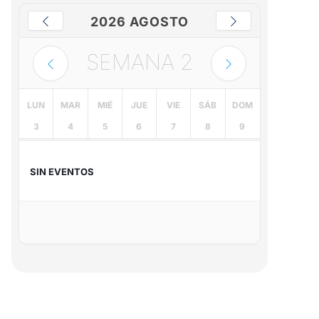
2026 AGOSTO
SEMANA
2
LUN
MAR
MIÉ
JUE
VIE
SÁB
DOM
3
4
5
6
7
8
9
SIN EVENTOS