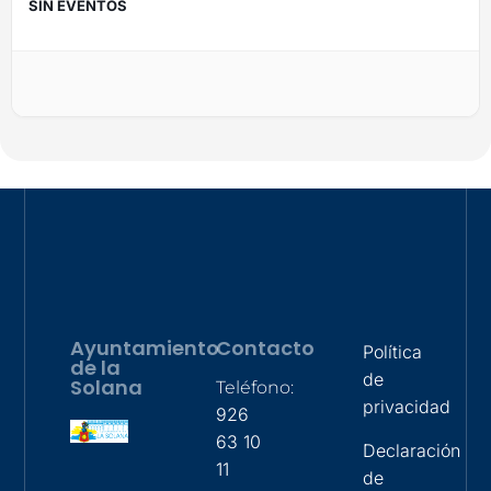
SIN EVENTOS
Ayuntamiento
Contacto
Política
de la
de
Solana
Teléfono:
privacidad
926
63 10
Declaración
11
de