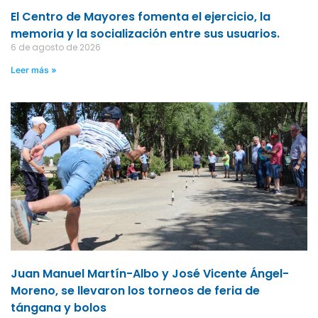
El Centro de Mayores fomenta el ejercicio, la
memoria y la socialización entre sus usuarios.
6 de agosto de 2026
Leer más »
Juan Manuel Martín-Albo y José Vicente Ángel-
Moreno, se llevaron los torneos de feria de
tángana y bolos