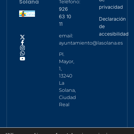
Solana
Teléfono:
privacidad
926
63 10
Declaración
11
de
accesibilidad
email:
ayuntamiento@lasolana.es
Pl.
Mayor,
1,
13240
La
Solana,
Ciudad
Real