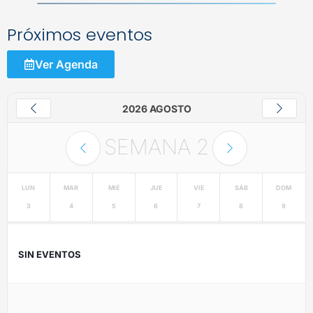
Próximos eventos
Ver Agenda
2026 AGOSTO
SEMANA
2
LUN
MAR
MIÉ
JUE
VIE
SÁB
DOM
3
4
5
6
7
8
9
SIN EVENTOS