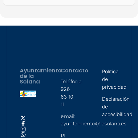
Ayuntamiento
Contacto
Política
de la
de
Solana
Teléfono:
privacidad
926
63 10
Declaración
11
de
accesibilidad
email:
ayuntamiento@lasolana.es
Pl.