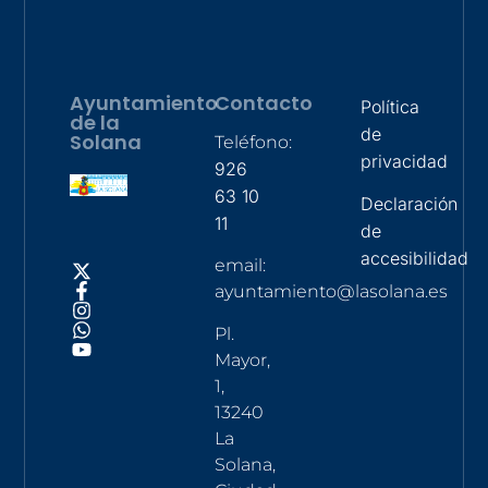
Ayuntamiento
Contacto
Política
de la
de
Solana
Teléfono:
privacidad
926
63 10
Declaración
11
de
accesibilidad
email:
ayuntamiento@lasolana.es
Pl.
Mayor,
1,
13240
La
Solana,