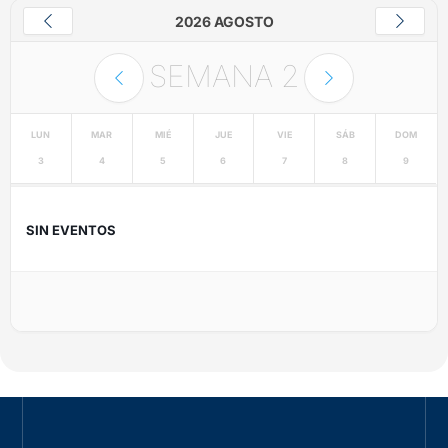
2026 AGOSTO
SEMANA
2
LUN
MAR
MIÉ
JUE
VIE
SÁB
DOM
3
4
5
6
7
8
9
SIN EVENTOS