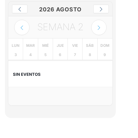
2026 AGOSTO
SEMANA
2
LUN
MAR
MIÉ
JUE
VIE
SÁB
DOM
3
4
5
6
7
8
9
SIN EVENTOS