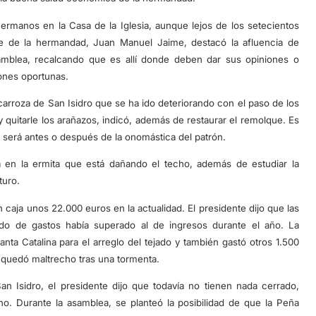
ermanos en la Casa de la Iglesia, aunque lejos de los setecientos
te de la hermandad, Juan Manuel Jaime, destacó la afluencia de
asamblea, recalcando que es allí donde deben dar sus opiniones o
iones oportunas.
carroza de San Isidro que se ha ido deteriorando con el paso de los
 y quitarle los arañazos, indicó, además de restaurar el remolque. Es
i será antes o después de la onomástica del patrón.
a en la ermita que está dañando el techo, además de estudiar la
turo.
caja unos 22.000 euros en la actualidad. El presidente dijo que las
do de gastos había superado al de ingresos durante el año. La
ta Catalina para el arreglo del tejado y también gastó otros 1.500
e quedó maltrecho tras una tormenta.
an Isidro, el presidente dijo que todavía no tienen nada cerrado,
no. Durante la asamblea, se planteó la posibilidad de que la Peña