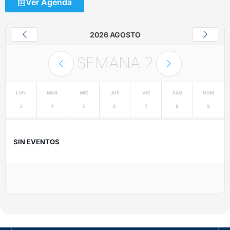
Ver Agenda
2026 AGOSTO
SEMANA
2
LUN
MAR
MIÉ
JUE
VIE
SÁB
DOM
3
4
5
6
7
8
9
SIN EVENTOS