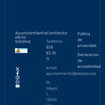
Ayuntamiento
Contacto
Política
de la
de
Solana
Teléfono:
privacidad
926
63 10
Declaración
11
de
accesibilidad
email:
ayuntamiento@lasolana.es
Pl.
Mayor,
1,
13240