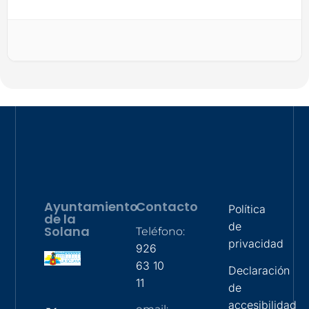
Ayuntamiento
Contacto
Política
de la
de
Solana
Teléfono:
privacidad
926
63 10
Declaración
11
de
accesibilidad