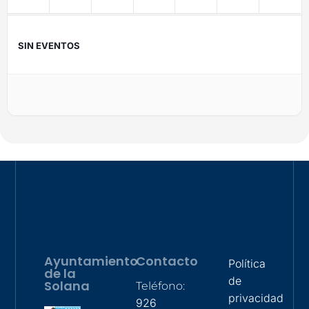
SIN EVENTOS
Ayuntamiento
Contacto
Política
de la
de
Solana
Teléfono:
privacidad
926