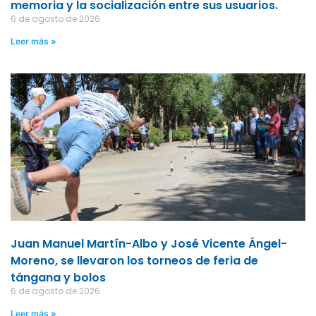
memoria y la socialización entre sus usuarios.
6 de agosto de 2026
Leer más »
Juan Manuel Martín-Albo y José Vicente Ángel-
Moreno, se llevaron los torneos de feria de
tángana y bolos
6 de agosto de 2026
Leer más »