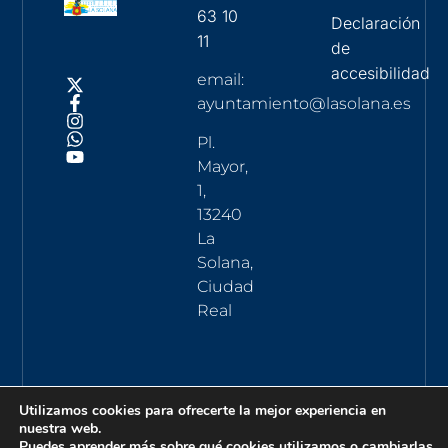
63 10
Declaración
11
de
accesibilidad
email:
ayuntamiento@lasolana.es
Pl.
Mayor,
1,
13240
La
Solana,
Ciudad
Real
Utilizamos cookies para ofrecerte la mejor experiencia en
nuestra web.
Puedes aprender más sobre qué cookies utilizamos o cambiarlas