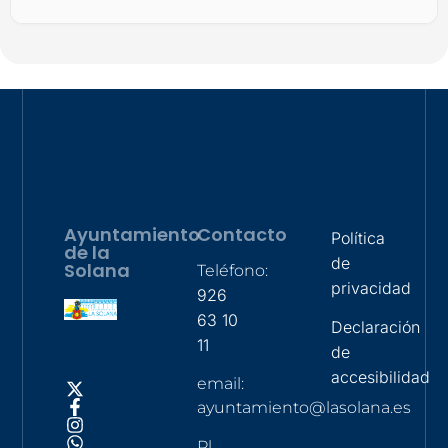
Ayuntamiento
Contacto
Política
de la
de
Solana
Teléfono:
privacidad
926
63 10
Declaración
11
de
accesibilidad
email:
ayuntamiento@lasolana.es
Pl.