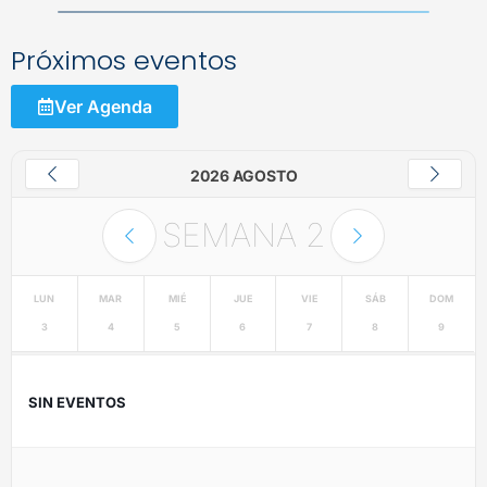
Próximos eventos
Ver Agenda
2026 AGOSTO
SEMANA
2
LUN
MAR
MIÉ
JUE
VIE
SÁB
DOM
3
4
5
6
7
8
9
SIN EVENTOS