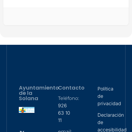
Ayuntamiento
Contacto
Política
de la
de
Solana
Teléfono:
privacidad
926
63 10
Declaración
11
de
accesibilidad
email: