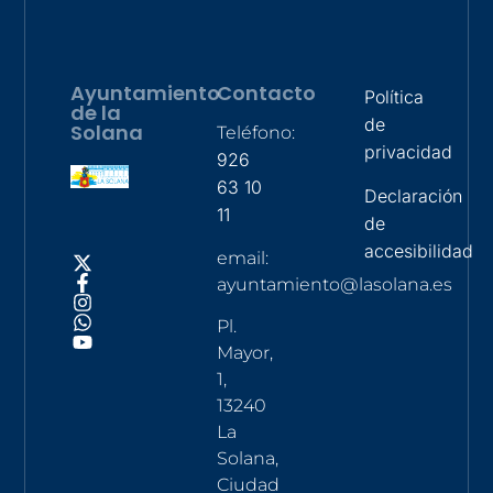
Ayuntamiento
Contacto
Política
de la
de
Solana
Teléfono:
privacidad
926
63 10
Declaración
11
de
accesibilidad
email:
ayuntamiento@lasolana.es
Pl.
Mayor,
1,
13240
La
Solana,
Ciudad