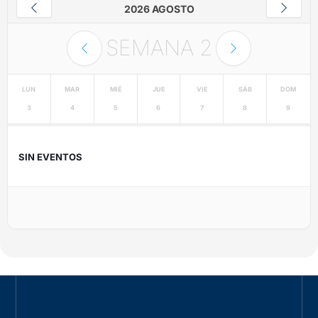
2026 AGOSTO
SEMANA
2
LUN
MAR
MIÉ
JUE
VIE
SÁB
DOM
3
4
5
6
7
8
9
SIN EVENTOS