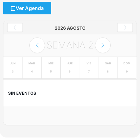
Ver Agenda
2026 AGOSTO
SEMANA
2
LUN
MAR
MIÉ
JUE
VIE
SÁB
DOM
3
4
5
6
7
8
9
SIN EVENTOS