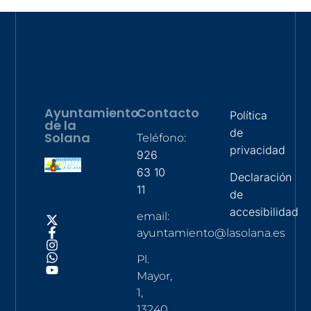
Ayuntamiento
Contacto
Política
de la
de
Solana
Teléfono:
privacidad
926
63 10
Declaración
11
de
accesibilidad
email:
ayuntamiento@lasolana.es
Pl.
Mayor,
1,
13240