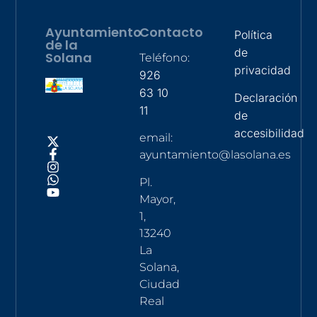
Ayuntamiento
Contacto
Política
de la
de
Solana
Teléfono:
privacidad
926
63 10
Declaración
11
de
accesibilidad
email:
ayuntamiento@lasolana.es
Pl.
Mayor,
1,
13240
La
Solana,
Ciudad
Real