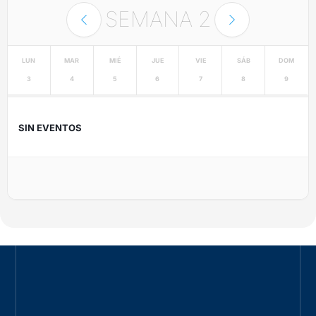
SEMANA
2
LUN
MAR
MIÉ
JUE
VIE
SÁB
DOM
3
4
5
6
7
8
9
SIN EVENTOS