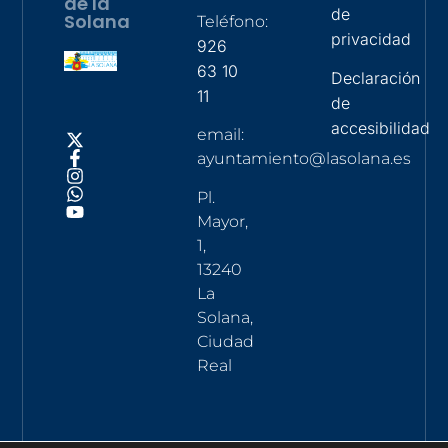
de la
de
Solana
Teléfono:
privacidad
926
63 10
Declaración
11
de
accesibilidad
email:
ayuntamiento@lasolana.es
Pl.
Mayor,
1,
13240
La
Solana,
Ciudad
Real