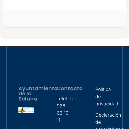
Ayuntamiento
Contacto
Política
de la
de
Solana
Teléfono:
privacidad
926
63 10
Declaración
11
de