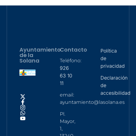
Ayuntamiento
Contacto
Política
de la
de
Solana
Teléfono:
privacidad
926
63 10
Declaración
11
de
accesibilidad
email:
ayuntamiento@lasolana.es
Pl.
Mayor,
1,
13240