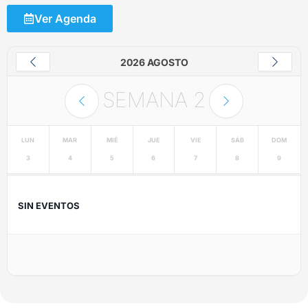
Ver Agenda
2026 AGOSTO
SEMANA
2
LUN
MAR
MIÉ
JUE
VIE
SÁB
DOM
3
4
5
6
7
8
9
SIN EVENTOS