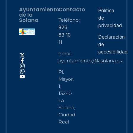
Ayuntamiento
Contacto
Política
de la
de
Solana
Teléfono:
privacidad
926
63 10
Declaración
11
de
accesibilidad
email:
ayuntamiento@lasolana.es
Pl.
Mayor,
1,
13240
La
Solana,
Ciudad
Real