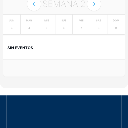
SEMANA
2
LUN
MAR
MIÉ
JUE
VIE
SÁB
DOM
3
4
5
6
7
8
9
SIN EVENTOS