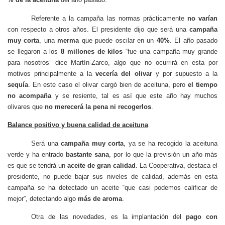
Referente a la campaña las normas prácticamente
no varían
con respecto a otros años. El presidente dijo que será una
campaña
muy corta
, una
merma
que puede oscilar en un
40%
. El año pasado
se llegaron a los
8 millones de kilos
“fue una campaña muy grande
para nosotros” dice Martín-Zarco, algo que no ocurrirá en esta por
motivos principalmente a la
vecería del olivar
y por supuesto a la
sequía
. En este caso el olivar cargó bien de aceituna, pero
el tiempo
no acompaña
y se resiente, tal es así que este año hay muchos
olivares que
no merecerá la pena ni recogerlos
.
Balance positivo y buena calidad de aceituna
Será una
campaña muy corta
, ya se ha recogido la aceituna
verde y ha entrado
bastante sana
, por lo que la previsión un año más
es que se tendrá un
aceite de gran calidad
. La Cooperativa, destaca el
presidente, no puede bajar sus niveles de calidad, además en esta
campaña se ha detectado un aceite “que casi podemos calificar de
mejor”, detectando algo
más de aroma
.
Otra de las novedades, es la implantación del
pago con