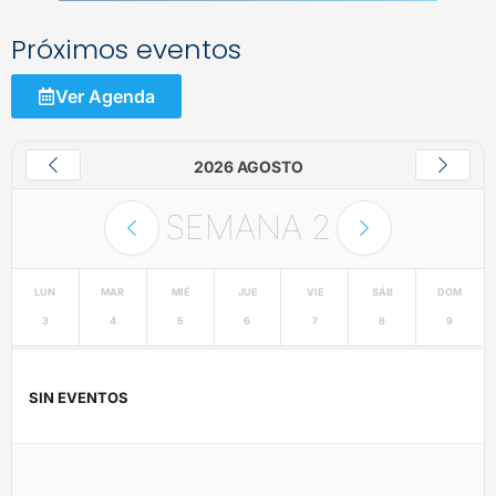
Próximos eventos
Ver Agenda
2026 AGOSTO
SEMANA
2
LUN
MAR
MIÉ
JUE
VIE
SÁB
DOM
3
4
5
6
7
8
9
SIN EVENTOS