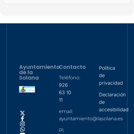
Ayuntamiento
Contacto
Política
de la
de
Solana
Teléfono:
privacidad
926
63 10
Declaración
11
de
accesibilidad
email:
ayuntamiento@lasolana.es
Pl.