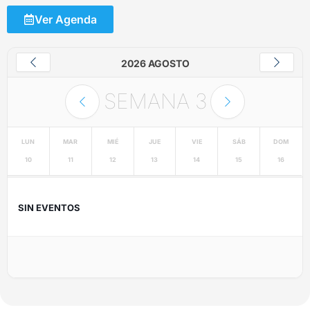
Ver Agenda
2026 AGOSTO
SEMANA
3
LUN
MAR
MIÉ
JUE
VIE
SÁB
DOM
10
11
12
13
14
15
16
SIN EVENTOS