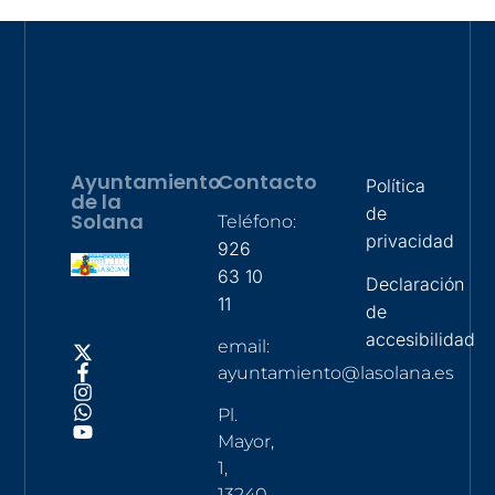
Ayuntamiento
Contacto
Política
de la
de
Solana
Teléfono:
privacidad
926
63 10
Declaración
11
de
accesibilidad
email:
ayuntamiento@lasolana.es
Pl.
Mayor,
1,
13240