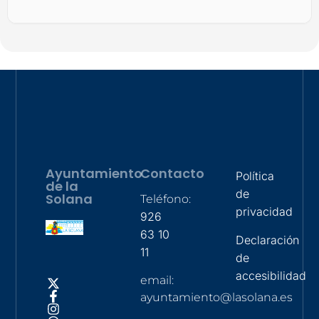
Ayuntamiento
Contacto
Política
de la
de
Solana
Teléfono:
privacidad
926
63 10
Declaración
11
de
accesibilidad
email:
ayuntamiento@lasolana.es