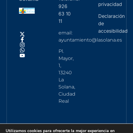
privacidad
926
63 10
Declaración
11
de
accesibilidad
email:
ayuntamiento@lasolana.es
Pl.
Mayor,
1,
13240
La
Solana,
Ciudad
Real
Utilizamos cookies para ofrecerte la mejor experiencia en