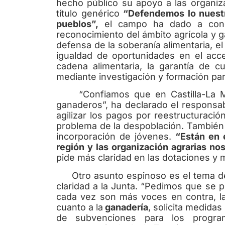
hecho público su apoyo a las organiza
título genérico
“Defendemos lo nuestr
pueblos”,
el campo ha dado a cono
reconocimiento del ámbito agrícola y 
defensa de la soberanía alimentaria, el
igualdad de oportunidades en el acce
cadena alimentaria, la garantía de c
mediante investigación y formación par
“Confiamos que en Castilla-La Manc
ganaderos”, ha declarado el responsa
agilizar los pagos por reestructuració
problema de la despoblación. También 
incorporación de jóvenes.
“Están en 
región y las organización agrarias n
pide más claridad en las dotaciones y 
Otro asunto espinoso es el tema d
claridad a la Junta. “Pedimos que se 
cada vez son más voces en contra, la
cuanto a la
ganadería
, solicita medidas
de subvenciones para los progra