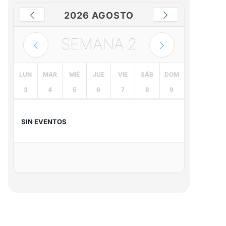
2026 AGOSTO
SEMANA
2
LUN
MAR
MIÉ
JUE
VIE
SÁB
DOM
3
4
5
6
7
8
9
SIN EVENTOS