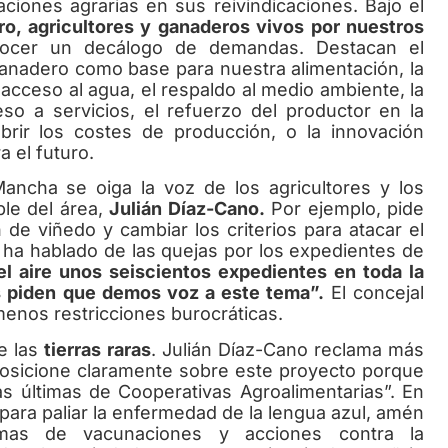
ciones agrarias en sus reivindicaciones. Bajo el
o, agricultores y ganaderos vivos por nuestros
cer un decálogo de demandas. Destacan el
ganadero como base para nuestra alimentación, la
 acceso al agua, el respaldo al medio ambiente, la
so a servicios, el refuerzo del productor en la
ubrir los costes de producción, o la innovación
a el futuro.
ha se oiga la voz de los agricultores y los
ble del área,
Julián Díaz-Cano.
Por ejemplo, pide
n de viñedo y cambiar los criterios para atacar el
ha hablado de las quejas por los expedientes de
el aire unos seiscientos expedientes en toda la
os piden que demos voz a este tema”.
El concejal
menos restricciones burocráticas.
e las
tierras raras
. Julián Díaz-Cano reclama más
posicione claramente sobre este proyecto porque
s últimas de Cooperativas Agroalimentarias”. En
 para paliar la enfermedad de la lengua azul, amén
mas de vacunaciones y acciones contra la