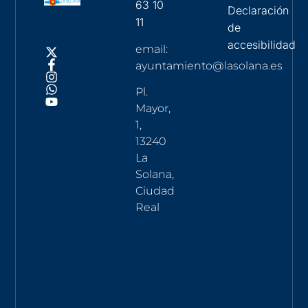
63 10
Declaración
11
de
accesibilidad
email:
ayuntamiento@lasolana.es
Pl.
Mayor,
1,
13240
La
Solana,
Ciudad
Real