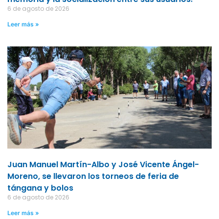
6 de agosto de 2026
Leer más »
Juan Manuel Martín-Albo y José Vicente Ángel-
Moreno, se llevaron los torneos de feria de
tángana y bolos
6 de agosto de 2026
Leer más »