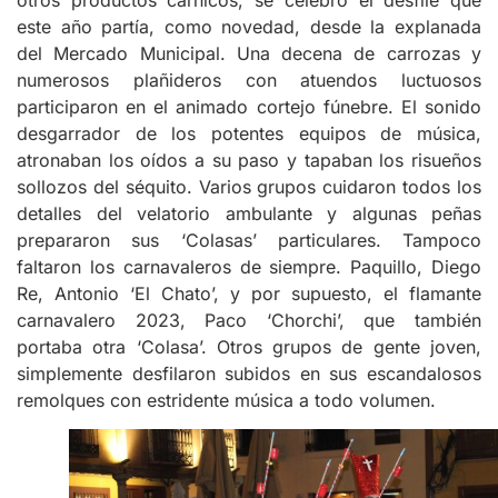
otros productos cárnicos, se celebró el desfile que
este año partía, como novedad, desde la explanada
del Mercado Municipal. Una decena de carrozas y
numerosos plañideros con atuendos luctuosos
participaron en el animado cortejo fúnebre. El sonido
desgarrador de los potentes equipos de música,
atronaban los oídos a su paso y tapaban los risueños
sollozos del séquito. Varios grupos cuidaron todos los
detalles del velatorio ambulante y algunas peñas
prepararon sus ‘Colasas’ particulares. Tampoco
faltaron los carnavaleros de siempre. Paquillo, Diego
Re, Antonio ‘El Chato’, y por supuesto, el flamante
carnavalero 2023, Paco ‘Chorchi’, que también
portaba otra ‘Colasa’. Otros grupos de gente joven,
simplemente desfilaron subidos en sus escandalosos
remolques con estridente música a todo volumen.