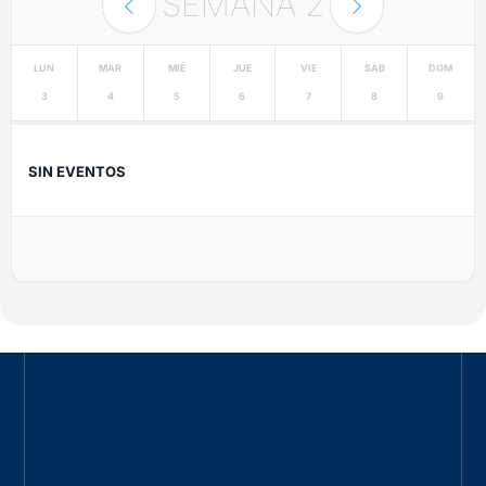
SEMANA
2
LUN
MAR
MIÉ
JUE
VIE
SÁB
DOM
3
4
5
6
7
8
9
SIN EVENTOS