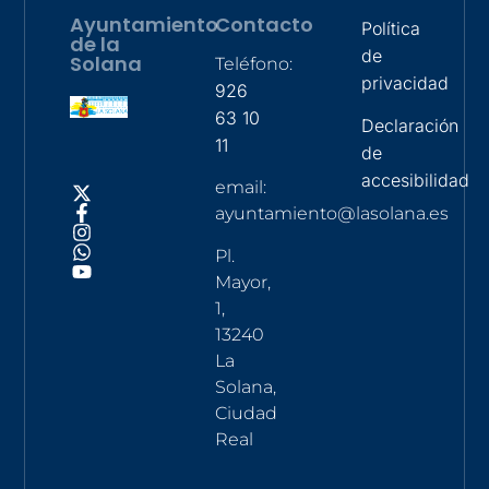
Ayuntamiento
Contacto
Política
de la
de
Solana
Teléfono:
privacidad
926
63 10
Declaración
11
de
accesibilidad
email:
ayuntamiento@lasolana.es
Pl.
Mayor,
1,
13240
La
Solana,
Ciudad
Real