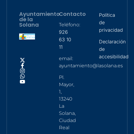
Ayuntamiento
Contacto
Política
de la
de
Solana
Teléfono:
privacidad
926
63 10
Declaración
11
de
accesibilidad
email:
ayuntamiento@lasolana.es
Pl.
Mayor,
1,
13240
La
Solana,
Ciudad
Real