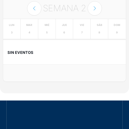
SEMANA
2
LUN
MAR
MIÉ
JUE
VIE
SÁB
DOM
3
4
5
6
7
8
9
SIN EVENTOS