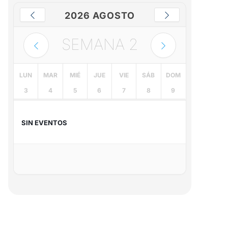
2026 AGOSTO
SEMANA
2
LUN
MAR
MIÉ
JUE
VIE
SÁB
DOM
3
4
5
6
7
8
9
SIN EVENTOS