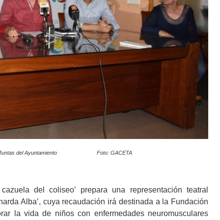
Sala de Juntas del Ayuntamiento Foto: GACETA
cazuela del coliseo’ prepara una representación teatral
narda Alba’, cuya recaudación irá destinada a la Fundación
orar la vida de niños con enfermedades neuromusculares