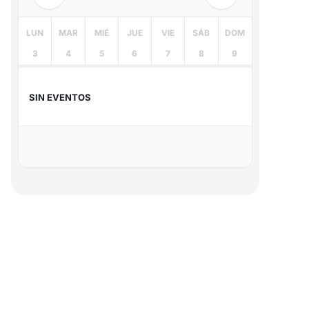
LUN
MAR
MIÉ
JUE
VIE
SÁB
DOM
3
4
5
6
7
8
9
SIN EVENTOS