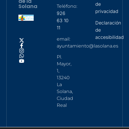
de la
de
Solana
Teléfono:
privacidad
926
63 10
Declaración
11
de
accesibilidad
email:
ayuntamiento@lasolana.es
Pl.
Mayor,
1,
13240
La
Solana,
Ciudad
Real