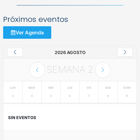
Próximos eventos
Ver Agenda
2026 AGOSTO
SEMANA
2
LUN
MAR
MIÉ
JUE
VIE
SÁB
DOM
3
4
5
6
7
8
9
SIN EVENTOS