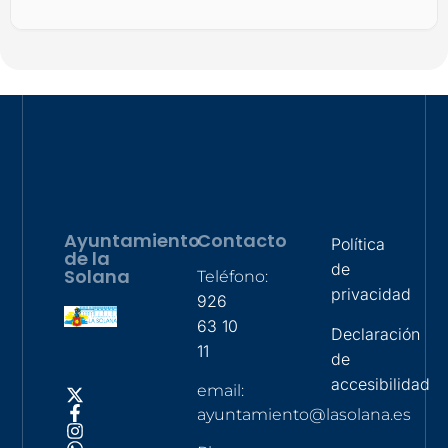
Ayuntamiento
Contacto
Política
de la
de
Solana
Teléfono:
privacidad
926
63 10
Declaración
11
de
accesibilidad
email:
ayuntamiento@lasolana.es