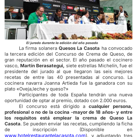
El jurado durante la edición del año pasado
La firma solanera
Quesos La Casota
ha convocado
la tercera edición del Concurso de Crema de Queso, de
gran reputación en el sector. El año pasado el cocinero
vasco,
Martín Berasategui,
siete estrellas Michelín, fue el
presidente del jurado al que llegaron las seis mejores
recetas de entre las 40 presentadas al concurso. La
cocinera navarra Joanna Artieda fue la ganadora con su
plato «Oveja,leche y queso?»
Participantes de toda España tendrán una nueva
oportunidad de optar al premio, dotado con 2.000 euros.
El concurso está dirigido a
cualquier persona,
profesional o no de la cocina -mayor de 18 años- y entre
los requisitos está emplear la crema de Queso La
Casota
. Se pueden enviar las recetas, cumpliendo la ficha
de inscripción (Disponible en
www.hotelrestaurantelacasota.com
), y adjuntando tres