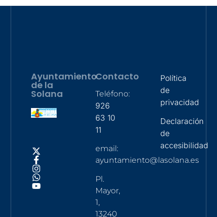
Ayuntamiento
Contacto
Política
de la
de
Solana
Teléfono:
privacidad
926
63 10
Declaración
11
de
accesibilidad
email:
ayuntamiento@lasolana.es
Pl.
Mayor,
1,
13240