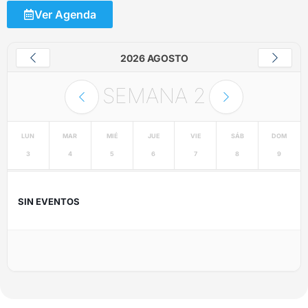
Ver Agenda
2026 AGOSTO
SEMANA
2
LUN
MAR
MIÉ
JUE
VIE
SÁB
DOM
3
4
5
6
7
8
9
SIN EVENTOS