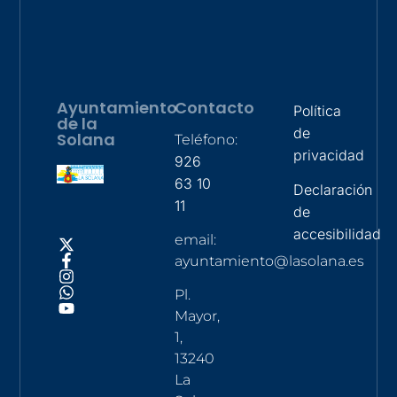
Ayuntamiento
Contacto
Política
de la
de
Solana
Teléfono:
privacidad
926
63 10
Declaración
11
de
accesibilidad
email:
ayuntamiento@lasolana.es
Pl.
Mayor,
1,
13240
La