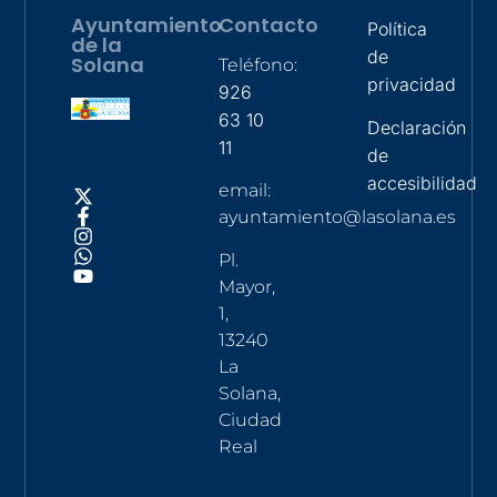
Ayuntamiento
Contacto
Política
de la
de
Solana
Teléfono:
privacidad
926
63 10
Declaración
11
de
accesibilidad
email:
ayuntamiento@lasolana.es
Pl.
Mayor,
1,
13240
La
Solana,
Ciudad
Real