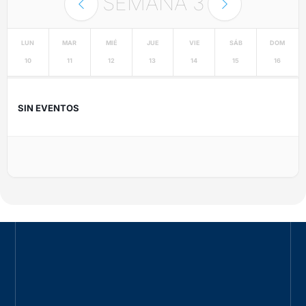
SEMANA
3
LUN
MAR
MIÉ
JUE
VIE
SÁB
DOM
10
11
12
13
14
15
16
SIN EVENTOS