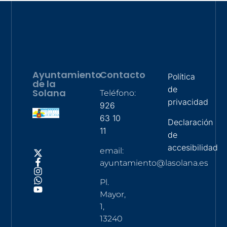
Ayuntamiento
Contacto
Política
de la
de
Solana
Teléfono:
privacidad
926
63 10
Declaración
11
de
accesibilidad
email:
ayuntamiento@lasolana.es
Pl.
Mayor,
1,
13240