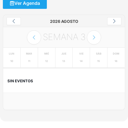
Ver Agenda
2026 AGOSTO
SEMANA
3
LUN
MAR
MIÉ
JUE
VIE
SÁB
DOM
10
11
12
13
14
15
16
SIN EVENTOS