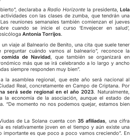
rto”, declaraba a
Radio Horizonte
la presidenta,
Lola
 actividades con las clases de zumba, que tendrán una
. Las reuniones semanales también comienzan el jueves
re cuando se inicie el curso ‘Envejecer en salud’,
 psicóloga
Antonia Torrijos
.
aje al Balneario de Benito, una cita que suele tener
e preguntar cuándo vamos al balneario”, reconoce la
a
comida de Navidad
, que también se organizará en
tronómico más que se irá celebrando a lo largo y ancho
endas siempre responden muy bien”.
 asamblea regional, que este año será nacional al
e Ciudad Real, concretamente en Campo de Criptana. Por
na será sede regional en el año 2023
. Naturalmente,
 a la economía de la asociación, aunque el estado de
nta. “De momento no nos podemos quejar, estamos bien
das de La Solana cuenta con
35 afiliadas
, una cifra
a es relativamente joven en el tiempo y aún existe una
, lo importante es que poco a poco vamos creciendo”. En