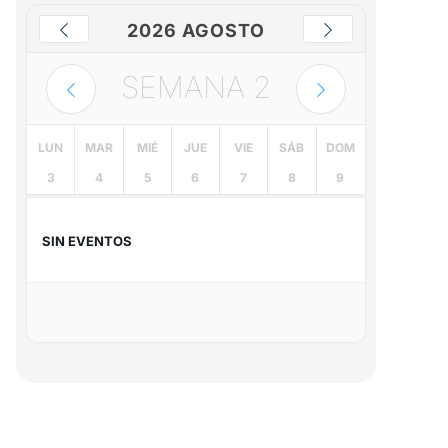
2026 AGOSTO
SEMANA
2
LUN
MAR
MIÉ
JUE
VIE
SÁB
DOM
3
4
5
6
7
8
9
SIN EVENTOS