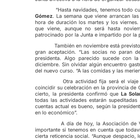
“Hasta navidades, tenemos todo cubie
Gómez
. La semana que viene arrancan las
hora de duración los martes y los viernes
que viene, aunque no será hasta noviemb
patrocinado por la Junta e impartido por la
También en noviembre está previsto un vi
gran aceptación. “Las socias no paran d
presidenta. Algo parecido sucede con l
diciembre. Sin olvidar algún encuentro gas
del nuevo curso. “A las comidas y las meri
Otra actividad fija será el viaje a la
coincidir su celebración en la provincia d
cierto, la presidenta confirmó que
La Sola
todas las actividades estarán supeditadas
cuentas actual es bueno, según la preside
en lo económico”.
A día de hoy, la Asociación de Viu
importante si tenemos en cuenta que todaví
cierta reticencia social. “Aunque despacio