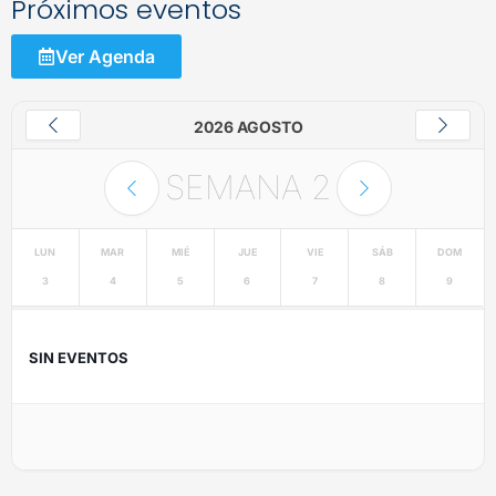
Próximos eventos
Ver Agenda
2026 AGOSTO
SEMANA
2
LUN
MAR
MIÉ
JUE
VIE
SÁB
DOM
3
4
5
6
7
8
9
SIN EVENTOS