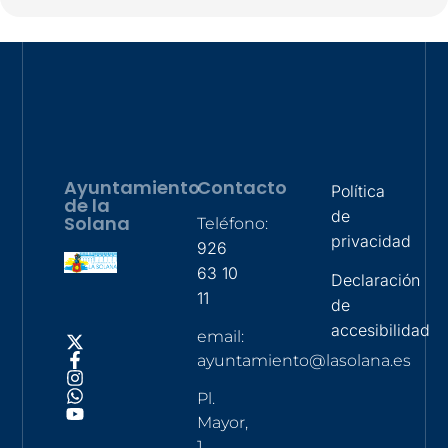
Ayuntamiento
Contacto
Política
de la
de
Solana
Teléfono:
privacidad
926
63 10
Declaración
11
de
accesibilidad
email:
ayuntamiento@lasolana.es
Pl.
Mayor,
1,