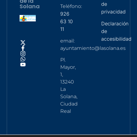
de la
de
Solana
Teléfono:
privacidad
926
63 10
Declaración
11
de
accesibilidad
email:
ayuntamiento@lasolana.es
Pl.
Mayor,
1,
13240
La
Solana,
Ciudad
Real