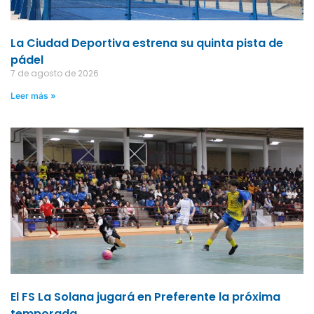
La Ciudad Deportiva estrena su quinta pista de
pádel
7 de agosto de 2026
Leer más »
El FS La Solana jugará en Preferente la próxima
temporada