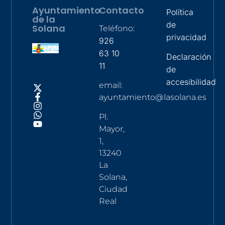
Ayuntamiento
Contacto
Política
de la
de
Solana
Teléfono:
privacidad
926
63 10
Declaración
11
de
accesibilidad
email:
ayuntamiento@lasolana.es
Pl.
Mayor,
1,
13240
La
Solana,
Ciudad
Real