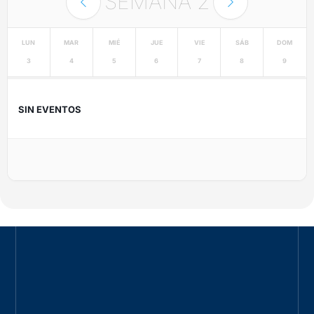
SEMANA
2
LUN
MAR
MIÉ
JUE
VIE
SÁB
DOM
3
4
5
6
7
8
9
SIN EVENTOS